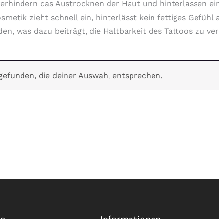
 verhindern das Austrocknen der Haut und hinterlassen ei
etik zieht schnell ein, hinterlässt kein fettiges Gefühl a
en, was dazu beiträgt, die Haltbarkeit des Tattoos zu v
gefunden, die deiner Auswahl entsprechen.
te
Informationen