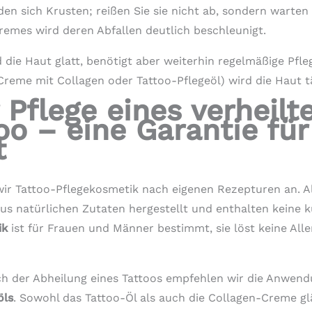
n sich Krusten; reißen Sie sie nicht ab, sondern warten Si
emes wird deren Abfallen deutlich beschleunigt.
rd die Haut glatt, benötigt aber weiterhin regelmäßige Pf
reme mit Collagen oder Tattoo-Pflegeöl) wird die Haut tä
 Pflege eines verheilt
oo – eine Garantie für
t
ir Tattoo-Pflegekosmetik nach eigenen Rezepturen an. Al
us natürlichen Zutaten hergestellt und enthalten keine k
ik
ist für Frauen und Männer bestimmt, sie löst keine Alle
ch der Abheilung eines Tattoos empfehlen wir die Anwen
öls
. Sowohl das Tattoo-Öl als auch die Collagen-Creme gl