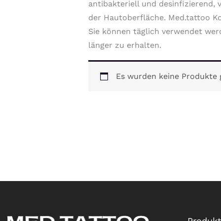
antibakteriell und desinfizierend,
der Hautoberfläche. Med.tattoo Kosm
Sie können täglich verwendet werd
länger zu erhalten.
Es wurden keine Produkte 
Produk