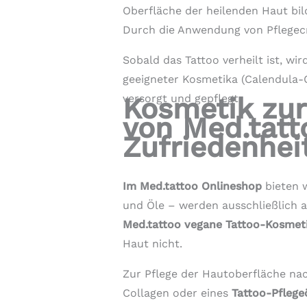
Oberfläche der heilenden Haut bilde
Durch die Anwendung von Pflegecr
Sobald das Tattoo verheilt ist, wi
geeigneter Kosmetika (Calendula-C
Kosmetik zur
versorgt und gepflegt.
von Med.tatt
Zufriedenhei
Im Med.tattoo Onlineshop
bieten w
und Öle – werden ausschließlich a
Med.tattoo vegane Tattoo-Kosmet
Haut nicht.
Zur Pflege der Hautoberfläche na
Collagen oder eines
Tattoo-Pflege