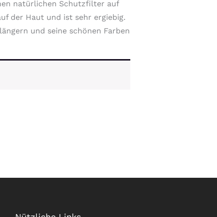
nen natürlichen Schutzfilter auf
uf der Haut und ist sehr ergiebig.
erlängern und seine schönen Farben
Nützliche Links