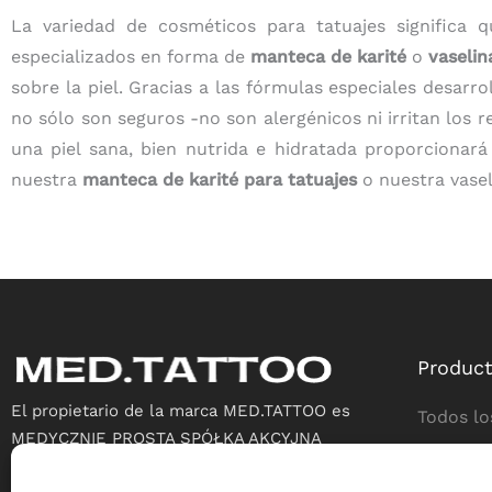
La variedad de cosméticos para tatuajes significa 
especializados en forma de
manteca de karité
o
vaselin
sobre la piel. Gracias a las fórmulas especiales desar
no sólo son seguros -no son alergénicos ni irritan los 
una piel sana, bien nutrida e hidratada proporcionará
nuestra
manteca de karité para tatuajes
o nuestra vasel
Produc
El propietario de la marca MED.TATTOO es
Todos lo
MEDYCZNIE PROSTA SPÓŁKA AKCYJNA
Creación
ul. Biecka 8/1