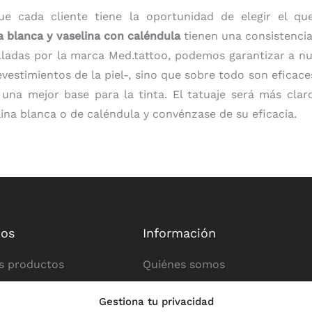
que cada cliente tiene la oportunidad de elegir el q
a blanca y vaselina con caléndula
tienen una consistencia 
rolladas por la marca Med.tattoo, podemos garantizar a n
revestimientos de la piel-, sino que sobre todo son efica
 una mejor base para la tinta. El tatuaje será más clar
ina blanca o de caléndula y convénzase de su eficacia.
tos
Información
s productos
Quiénes somos
 de tatuajes
Póngase en contacto con
Gestiona tu privacidad