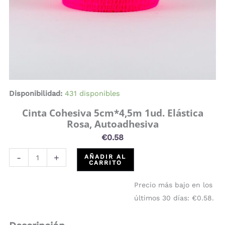
Disponibilidad:
431 disponibles
Cinta Cohesiva 5cm*4,5m 1ud. Elástica
Rosa, Autoadhesiva
€
0.58
-
+
AÑADIR AL
CARRITO
Precio más bajo en los
últimos 30 días:
€
0.58
.