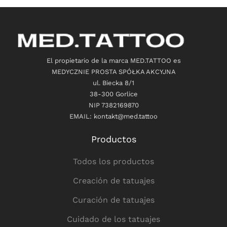
El propietario de la marca MED.TATTOO es
MEDYCZNIE PROSTA SPÓŁKA AKCYJNA
ul. Biecka 8/1
38-300 Gorlice
NIP 7382169870
EMAIL: kontakt@med.tattoo
Productos
Todos los productos
Creación de tatuajes
Curación de tatuajes
Cuidado de los tatuajes