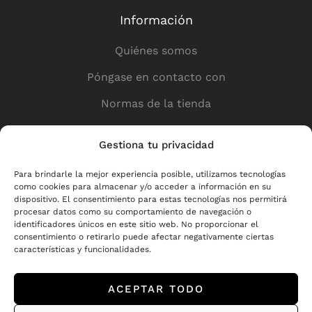
Información
Quiénes somos
Póngase en contacto con
Normas de la tienda
Política de privacidad
Gestiona tu privacidad
Enlaces útiles
Para brindarle la mejor experiencia posible, utilizamos tecnologías
como cookies para almacenar y/o acceder a información en su
Tienda
dispositivo. El consentimiento para estas tecnologías nos permitirá
procesar datos como su comportamiento de navegación o
Entrega
identificadores únicos en este sitio web. No proporcionar el
consentimiento o retirarlo puede afectar negativamente ciertas
Para los socios
características y funcionalidades.
Devoluciones y reclamaciones
ACEPTAR TODO