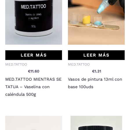
LEER MÁS
LEER MÁS
MED.TATTOO
MED.TATTOO
€
11.60
€
1.31
MED.TATTOO MIENTRAS SE
Vasos de pintura 13ml con
TATUA – Vaselina con
base 100uds
caléndula 500g