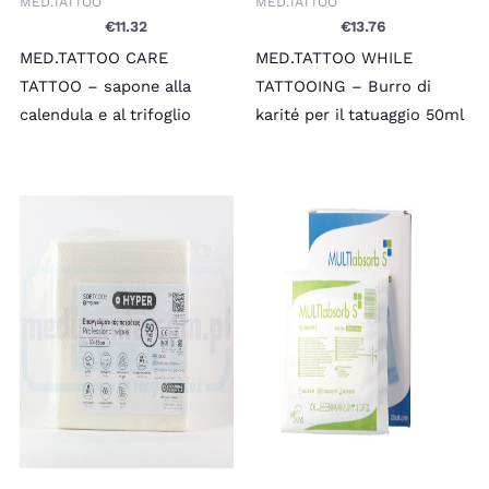
MED.TATTOO
MED.TATTOO
€
11.32
€
13.76
MED.TATTOO CARE
MED.TATTOO WHILE
TATTOO – sapone alla
TATTOOING – Burro di
calendula e al trifoglio
karité per il tatuaggio 50ml