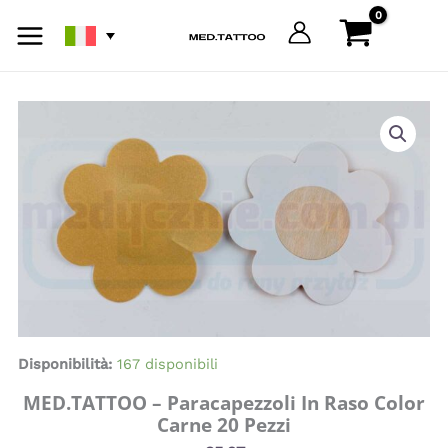
Vai
al
contenuto
MED.TATTOO
-
Paracapezzoli
in
raso
color
carne
20
pezzi
quantità
Disponibilità:
167 disponibili
MED.TATTOO – Paracapezzoli In Raso Color
Carne 20 Pezzi