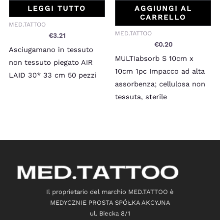
LEGGI TUTTO
AGGIUNGI AL
CARRELLO
MED.TATTOO
MED.TATTOO
€
3.21
€
0.20
Asciugamano in tessuto
MULTIabsorb S 10cm x
non tessuto piegato AIR
10cm 1pc Impacco ad alta
LAID 30* 33 cm 50 pezzi
assorbenza; cellulosa non
tessuta, sterile
Il proprietario del marchio MED.TATTOO è
MEDYCZNIE PROSTA SPÓŁKA AKCYJNA
ul. Biecka 8/1