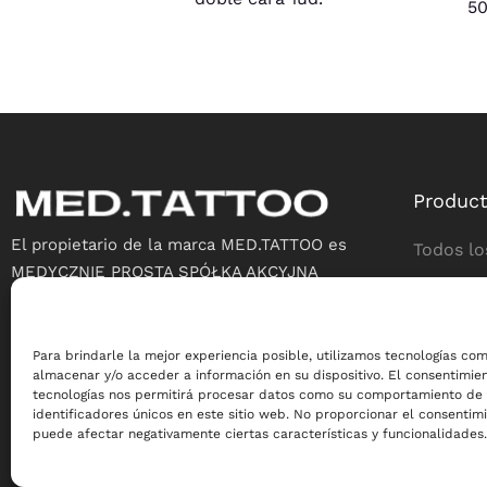
5
Produc
El propietario de la marca MED.TATTOO es
Todos lo
MEDYCZNIE PROSTA SPÓŁKA AKCYJNA
Creación
ul. Biecka 8/1
38-300 Gorlice
Curación
NIP 7382169870
Para brindarle la mejor experiencia posible, utilizamos tecnologías co
almacenar y/o acceder a información en su dispositivo. El consentimie
Cuidado 
EMAIL: kontakt@med.tattoo
tecnologías nos permitirá procesar datos como su comportamiento de
identificadores únicos en este sitio web. No proporcionar el consentimi
puede afectar negativamente ciertas características y funcionalidades.
De