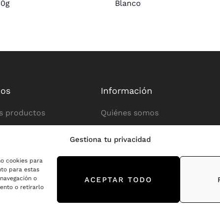
00g
Blanco
tos
Información
s productos
Quiénes somos
 de tatuajes
Póngase en contacto con
Gestiona tu privacidad
 de tatuajes
Normas de la tienda
mo cookies para
nto para estas
de los tatuajes
Política de privacidad
 navegación o
ACEPTAR TODO
ento o retirarlo
rechos de autor © 2022 – 2025
MED.TATTOO