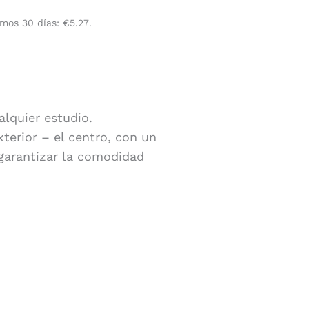
imos 30 días:
€
5.27
.
lquier estudio.
terior – el centro, con un
 garantizar la comodidad