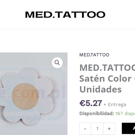
MED.TATTOO
MED.TATTOO
MED.TATTOO
-
Pezoneras
Satén Color
de
Unidades
satén
color
€
5.27
+ Entrega
carne
Disponibilidad:
167 disp
20
unidades
-
+
cantidad