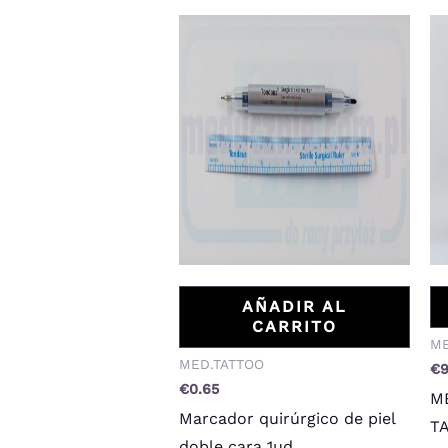
AÑADIR AL
CARRITO
ME
MED.TATTOO
€
€
0.65
M
Marcador quirúrgico de piel
TA
doble cara 1ud.