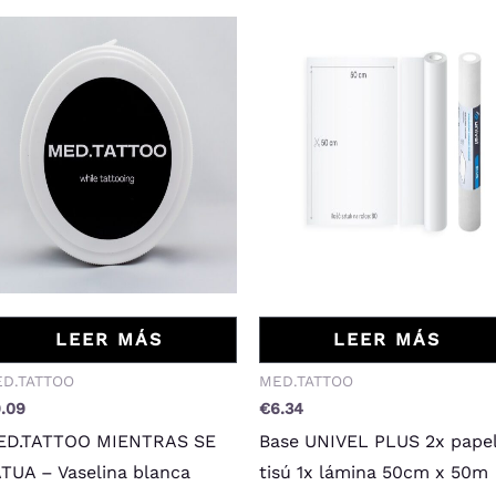
LEER MÁS
LEER MÁS
D.TATTOO
MED.TATTOO
9.09
€
6.34
ED.TATTOO MIENTRAS SE
Base UNIVEL PLUS 2x pape
TUA – Vaselina blanca
tisú 1x lámina 50cm x 50m