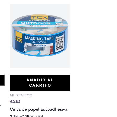
AÑADIR AL
CARRITO
MED.TATTOO
€
2.82
l
Cinta de papel autoadhesiva
3,6cm*25m azul