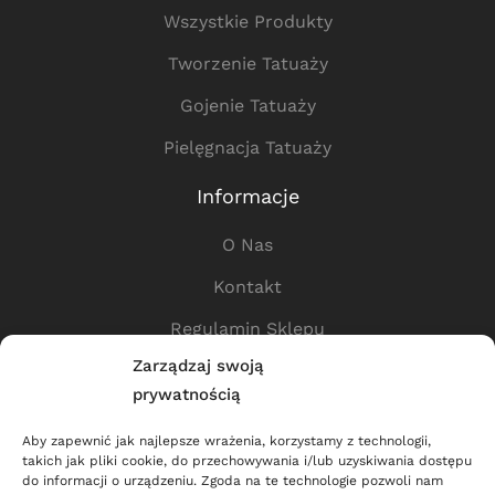
Wszystkie Produkty
Tworzenie Tatuaży
Gojenie Tatuaży
Pielęgnacja Tatuaży
Informacje
O Nas
Kontakt
Regulamin Sklepu
Zarządzaj swoją
Polityka Prywatności
prywatnością
Przydatne Linki
Aby zapewnić jak najlepsze wrażenia, korzystamy z technologii,
takich jak pliki cookie, do przechowywania i/lub uzyskiwania dostępu
Sklep
do informacji o urządzeniu. Zgoda na te technologie pozwoli nam