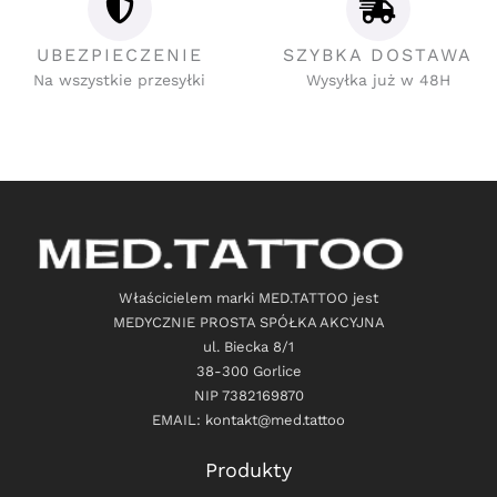
UBEZPIECZENIE
SZYBKA DOSTAWA
Na wszystkie przesyłki
Wysyłka już w 48H
Właścicielem marki MED.TATTOO jest
MEDYCZNIE PROSTA SPÓŁKA AKCYJNA
ul. Biecka 8/1
38-300 Gorlice
NIP 7382169870
EMAIL: kontakt@med.tattoo
Produkty