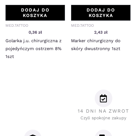
DODAJ DO
DODAJ DO
KOSZYKA
KOSZYKA
MED.TATTOO
MED.TATTOO
0,36
zł
2,43
zł
Golarka j.u. chirurgiczna z
Marker chirurgiczny do
pojedyńczym ostrzem 8%
skóry dwustronny 1szt
1szt
14 DNI NA ZWROT
Czyli spokojne zakupy