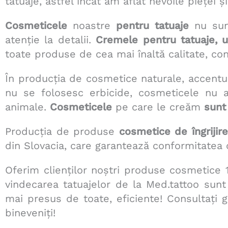
tatuaje, astfel încât am aflat nevoile pieței
Cosmeticele
noastre
pentru tatuaje
nu sunt
atenție la detalii.
Cremele pentru tatuaje, un
toate produse de cea mai înaltă calitate, con
În producția de cosmetice naturale, accentul n
nu se folosesc erbicide, cosmeticele nu au
animale.
Cosmeticele
pe care le creăm
sunt 
Producția de produse
cosmetice de îngrijire
din Slovacia, care garantează conformitatea
Oferim clienților noștri produse cosmetice 1
vindecarea tatuajelor de la Med.tattoo sunt d
mai presus de toate, eficiente! Consultați 
bineveniți!