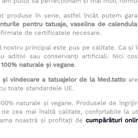
 și am putut să perfecționăm și mai mult formul
 produse în serie, astfel încât putem garan
turile pentru tatuaje, vaselina de calendula 
firmate de certificatele necesare.
ostru principal este pus pe calitate. Ca și în c
 aditivi sau conservanți artificiali. Nici c
100% naturale și vegane
.
 și vindecare a tatuajelor
de la Med.tatto
are
 cu toate standardele UE.
00% naturale și vegane. Produsele de îngrijire
e cea mai înaltă calitate, confortabile la uti
gama noastră și profitați de
cumpărături onli