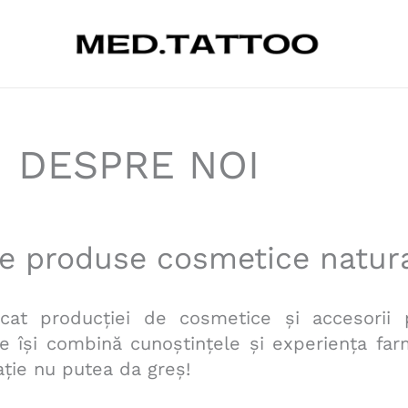
DESPRE NOI
e produse cosmetice natura
t producției de cosmetice și accesorii pr
re își combină cunoștințele și experiența fa
ație nu putea da greș!