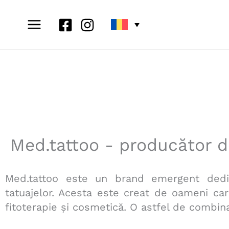
Skip
to
content
Med.tattoo - producător d
Med.tattoo este un brand emergent dedica
tatuajelor. Acesta este creat de oameni ca
fitoterapie și cosmetică. O astfel de combin