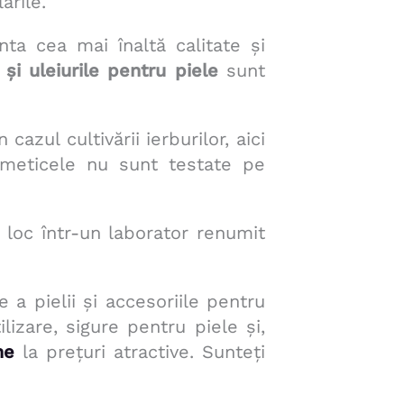
ările.
ta cea mai înaltă calitate și
și uleiurile pentru piele
sunt
azul cultivării ierburilor, aici
osmeticele nu sunt testate pe
 loc într-un laborator renumit
 a pielii și accesoriile pentru
lizare, sigure pentru piele și,
ne
la prețuri atractive. Sunteți