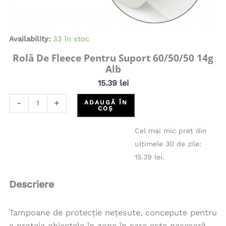
Availability:
33 în stoc
Rolă De Fleece Pentru Suport 60/50/50 14g
Alb
15.39
lei
-
+
ADAUGĂ ÎN
COȘ
Cel mai mic preț din
ultimele 30 de zile:
15.39
lei
.
Descriere
Tampoane de protecție nețesute, concepute pentru
a proteja obiectele în zone în care este necesară