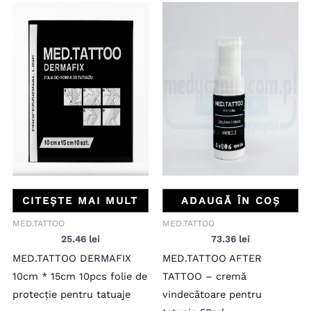
CITEȘTE MAI MULT
ADAUGĂ ÎN COȘ
MED.TATTOO
MED.TATTOO
25.46
lei
73.36
lei
MED.TATTOO DERMAFIX
MED.TATTOO AFTER
10cm * 15cm 10pcs folie de
TATTOO – cremă
protecție pentru tatuaje
vindecătoare pentru