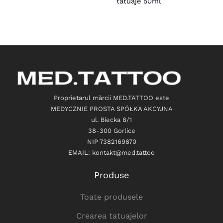
tatuaje 50ml
Proprietarul mărcii MED.TATTOO este
MEDYCZNIE PROSTA SPÓŁKA AKCYJNA
ul. Biecka 8/1
38-300 Gorlice
NIP 7382169870
EMAIL: kontakt@med.tattoo
Produse
Toate produsele
Crearea tatuajelor