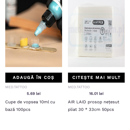
ADAUGĂ ÎN COȘ
CITEȘTE MAI MULT
MED.TATTOO
MED.TATTOO
5.69
lei
16.01
lei
Cupe de vopsea 10ml cu
AIR LAID prosop nețesut
bază 100pcs
pliat 30 * 33cm 50pcs