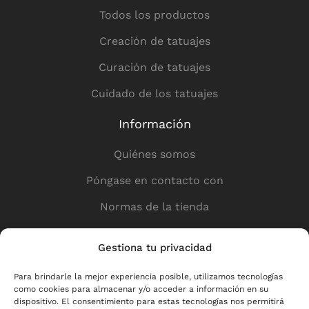
Todos los productos
Creación de tatuajes
Curación de tatuajes
Cuidado de los tatuajes
Información
Quiénes somos
Póngase en contacto con
Normas de la tienda
Política de privacidad
Gestiona tu privacidad
Enlaces útiles
Para brindarle la mejor experiencia posible, utilizamos tecnologías
como cookies para almacenar y/o acceder a información en su
Tienda
dispositivo. El consentimiento para estas tecnologías nos permitirá