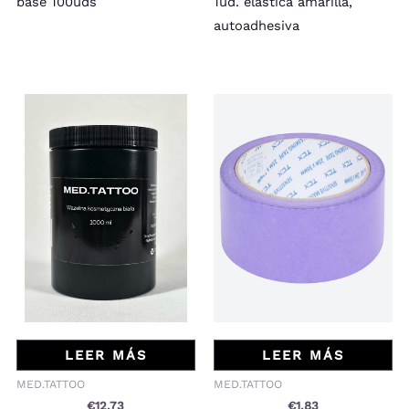
base 100uds
1ud. elástica amarilla,
autoadhesiva
LEER MÁS
LEER MÁS
MED.TATTOO
MED.TATTOO
€
12.73
€
1.83