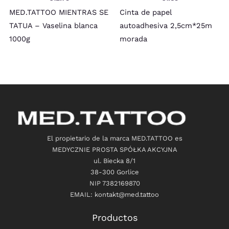
MED.TATTOO MIENTRAS SE
Cinta de papel
TATUA – Vaselina blanca
autoadhesiva 2,5cm*25m
1000g
morada
El propietario de la marca MED.TATTOO es
MEDYCZNIE PROSTA SPÓŁKA AKCYJNA
ul. Biecka 8/1
38-300 Gorlice
NIP 7382169870
EMAIL: kontakt@med.tattoo
Productos