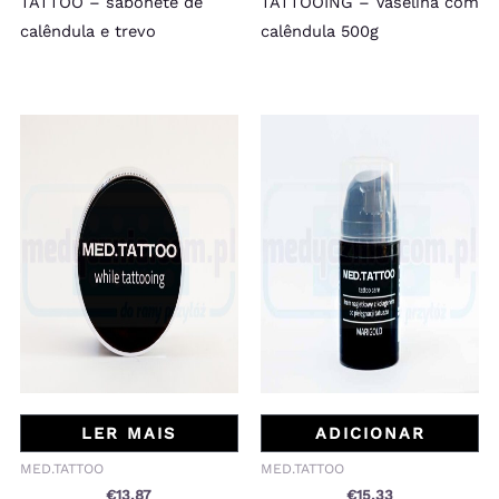
TATTOO – sabonete de
TATTOOING – Vaselina com
calêndula e trevo
calêndula 500g
LER MAIS
ADICIONAR
MED.TATTOO
MED.TATTOO
€
13.87
€
15.33