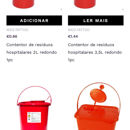
ADICIONAR
LER MAIS
MED.TATTOO
MED.TATTOO
€
0.66
€
1.44
Contentor de resíduos
Contentor de resíduos
hospitalares 2L redondo
hospitalares 3,5L redondo
1pc
1pc