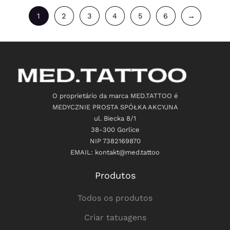
1
2
3
4
5
6
→
O proprietário da marca MED.TATTOO é
MEDYCZNIE PROSTA SPÓŁKA AKCYJNA
ul. Biecka 8/1
38-300 Gorlice
NIP 7382169870
EMAIL: kontakt@med.tattoo
Produtos
Todos os produtos
Criar tatuagens