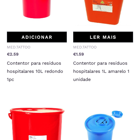
ADICIONAR
LER MAIS
MED.TATTOO
MED.TATTOO
€
2.59
€
1.59
Contentor para resíduos
Contentor para resíduos
hospitalares 10L redondo
hospitalares 1L amarelo 1
1pc
unidade