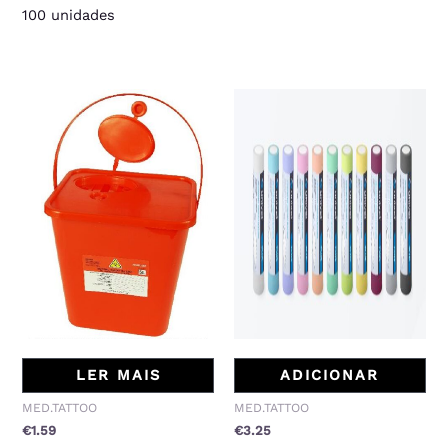
100 unidades
LER MAIS
ADICIONAR
MED.TATTOO
MED.TATTOO
€
1.59
€
3.25