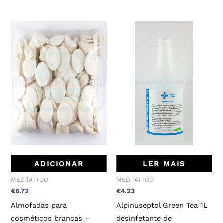
ADICIONAR
LER MAIS
MED.TATTOO
MED.TATTOO
€
6.72
€
4.23
Almofadas para
Alpinuseptol Green Tea 1L
cosméticos brancas –
desinfetante de