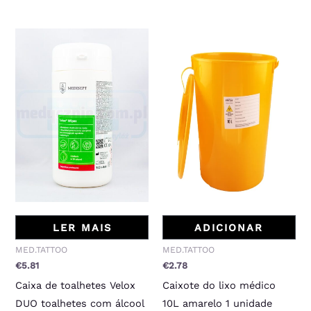
LER MAIS
ADICIONAR
MED.TATTOO
MED.TATTOO
€
5.81
€
2.78
Caixa de toalhetes Velox
Caixote do lixo médico
DUO toalhetes com álcool
10L amarelo 1 unidade