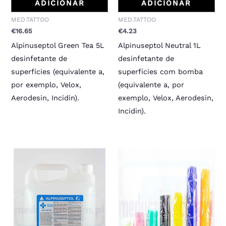
ADICIONAR
ADICIONAR
MED.TATTOO
MED.TATTOO
€
16.65
€
4.23
Alpinuseptol Green Tea 5L
Alpinuseptol Neutral 1L
desinfetante de
desinfetante de
superfícies (equivalente a,
superfícies com bomba
por exemplo, Velox,
(equivalente a, por
Aerodesin, Incidin).
exemplo, Velox, Aerodesin,
Incidin).