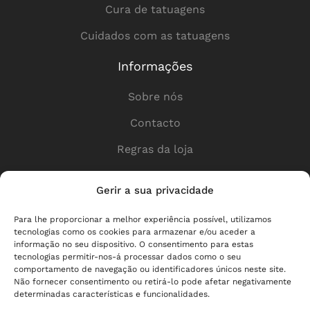
Cura de tatuagens
Cuidados com as tatuagens
Informações
Sobre nós
Contacto
Regras da loja
Política de privacidade
Gerir a sua privacidade
Ligações úteis
Para lhe proporcionar a melhor experiência possível, utilizamos
tecnologias como os cookies para armazenar e/ou aceder a
Loja
informação no seu dispositivo. O consentimento para estas
tecnologias permitir-nos-á processar dados como o seu
Entrega
comportamento de navegação ou identificadores únicos neste site.
Não fornecer consentimento ou retirá-lo pode afetar negativamente
Para os parceiros
determinadas características e funcionalidades.