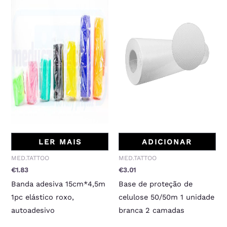
LER MAIS
ADICIONAR
MED.TATTOO
MED.TATTOO
€
1.83
€
3.01
Banda adesiva 15cm*4,5m
Base de proteção de
1pc elástico roxo,
celulose 50/50m 1 unidade
autoadesivo
branca 2 camadas