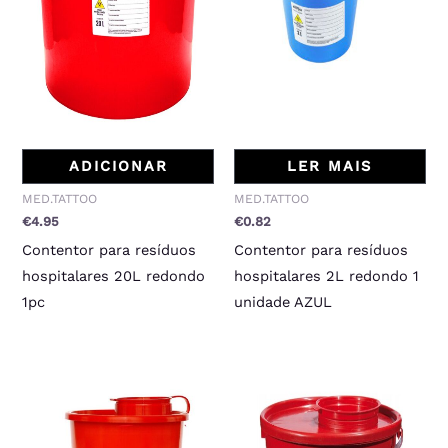
ADICIONAR
LER MAIS
MED.TATTOO
MED.TATTOO
€
4.95
€
0.82
Contentor para resíduos
Contentor para resíduos
hospitalares 20L redondo
hospitalares 2L redondo 1
1pc
unidade AZUL