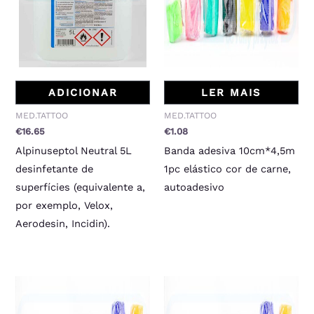
ADICIONAR
LER MAIS
MED.TATTOO
MED.TATTOO
€
16.65
€
1.08
Alpinuseptol Neutral 5L
Banda adesiva 10cm*4,5m
desinfetante de
1pc elástico cor de carne,
superfícies (equivalente a,
autoadesivo
por exemplo, Velox,
Aerodesin, Incidin).