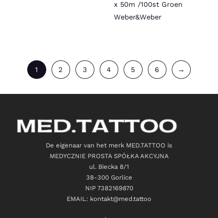
x 50m /100st Groen
Weber&Weber
1
2
3
4
5
6
→
De eigenaar van het merk MED.TATTOO is
MEDYCZNIE PROSTA SPÓŁKA AKCYJNA
ul. Biecka 8/1
38-300 Gorlice
NIP 7382169870
EMAIL: kontakt@med.tattoo