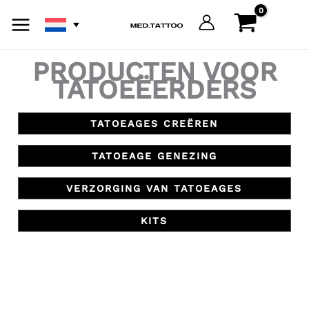
Ga
naar
de
inhoud
PRODUCTEN VOOR
TATOEËERDERS
TATOEAGES CREËREN
TATOEAGE GENEZING
VERZORGING VAN TATOEAGES
KITS