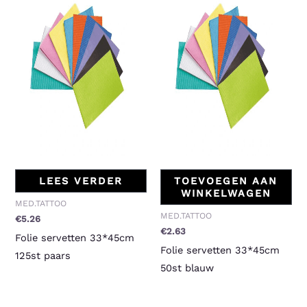
LEES VERDER
TOEVOEGEN AAN
WINKELWAGEN
MED.TATTOO
MED.TATTOO
€
5.26
€
2.63
Folie servetten 33*45cm
Folie servetten 33*45cm
125st paars
50st blauw