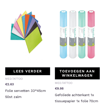
LEES VERDER
TOEVOEGEN AAN
WINKELWAGEN
MED.TATTOO
MED.TATTOO
€
2.63
€
9.98
Folie servetten 33*45cm
Gefoliede achterkant 1x
50st zalm
tissuepapier 1x folie 70cm