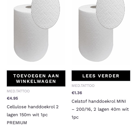
TOEVOEGEN AAN
LEES VERDER
WINKELWAGEN
MED.TATTOO
MED.TATTOO
€
1.36
€
4.95
Celstof handdoekrol MINI
Cellulose handdoekrol 2
– 200/16, 2 lagen 40m wit
lagen 150m wit 1pc
1pc
PREMIUM