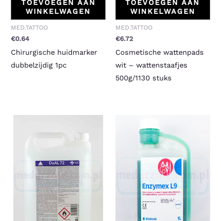
TOEVOEGEN AAN
TOEVOEGEN AAN
WINKELWAGEN
WINKELWAGEN
MED.TATTOO
MED.TATTOO
€
0.64
€
6.72
Chirurgische huidmarker
Cosmetische wattenpads
dubbelzijdig 1pc
wit – wattenstaafjes
500g/1130 stuks