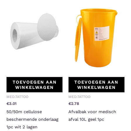
TOEVOEGEN AAN
TOEVOEGEN AAN
WINKELWAGEN
WINKELWAGEN
MED.TATTOO
MED.TATTOO
€
3.01
€
2.78
50/50m cellulose
Afvalbak voor medisch
beschermende onderlaag
afval 10L geel 1pc
1pc wit 2 lagen