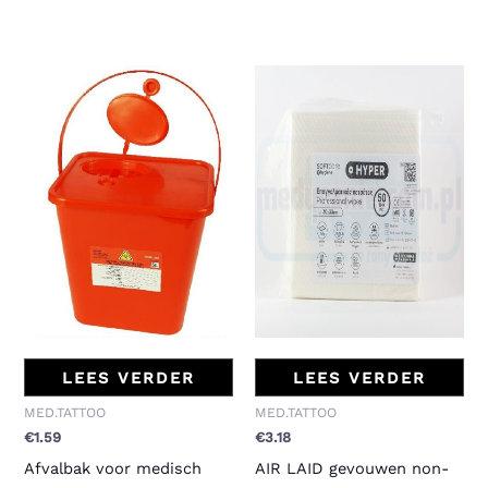
LEES VERDER
LEES VERDER
MED.TATTOO
MED.TATTOO
€
1.59
€
3.18
Afvalbak voor medisch
AIR LAID gevouwen non-