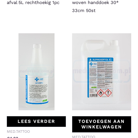
afval 5L rechthoekig 1pc
woven handdoek 30*
33cm 50st
LEES VERDER
TOEVOEGEN AAN
WINKELWAGEN
MED.TATTOO
MED.TATTOO