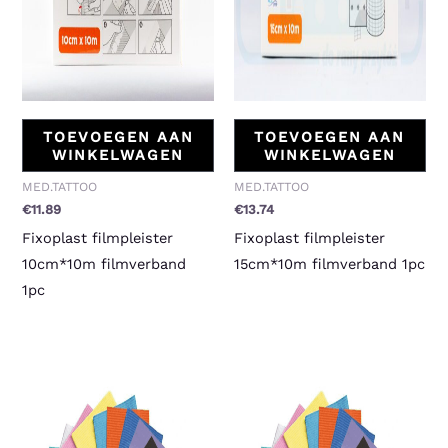
TOEVOEGEN AAN
TOEVOEGEN AAN
WINKELWAGEN
WINKELWAGEN
MED.TATTOO
MED.TATTOO
€
11.89
€
13.74
Fixoplast filmpleister
Fixoplast filmpleister
10cm*10m filmverband
15cm*10m filmverband 1pc
1pc