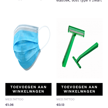
elastiek, 50st type II zwart
TOEVOEGEN AAN
TOEVOEGEN AAN
WINKELWAGEN
WINKELWAGEN
MED.TATTOO
MED.TATTOO
€
1.06
€
0.13