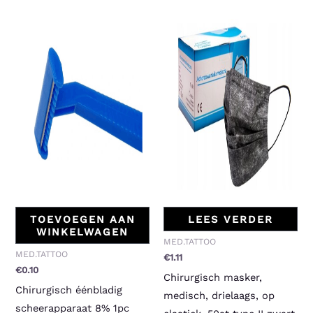
TOEVOEGEN AAN
LEES VERDER
WINKELWAGEN
MED.TATTOO
MED.TATTOO
€
1.11
€
0.10
Chirurgisch masker,
Chirurgisch éénbladig
medisch, drielaags, op
scheerapparaat 8% 1pc