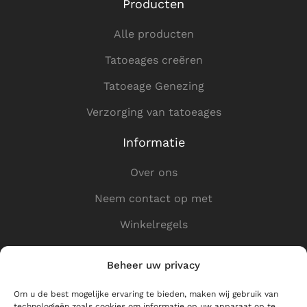
Producten
Alle producten
Tatoeages creëren
Tatoeage Genezing
Verzorging van tatoeages
Informatie
Over ons
Neem contact op met
Winkelregels
Privacybeleid
Beheer uw privacy
Nuttige koppelingen
Om u de best mogelijke ervaring te bieden, maken wij gebruik van
technologieën zoals cookies om informatie op uw apparaat op te