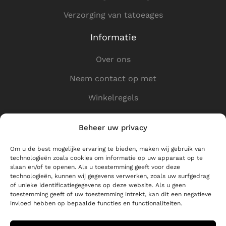
Verzorging van tatoeages
Informatie
Over ons
Neem contact op met
Winkelregels
Privacybeleid
Beheer uw privacy
Nuttige koppelingen
Om u de best mogelijke ervaring te bieden, maken wij gebruik van
technologieën zoals cookies om informatie op uw apparaat op te
Winkel op
slaan en/of te openen. Als u toestemming geeft voor deze
technologieën, kunnen wij gegevens verwerken, zoals uw surfgedrag
Levering
of unieke identificatiegegevens op deze website. Als u geen
toestemming geeft of uw toestemming intrekt, kan dit een negatieve
Voor partners
invloed hebben op bepaalde functies en functionaliteiten.
Retourneren en klachten