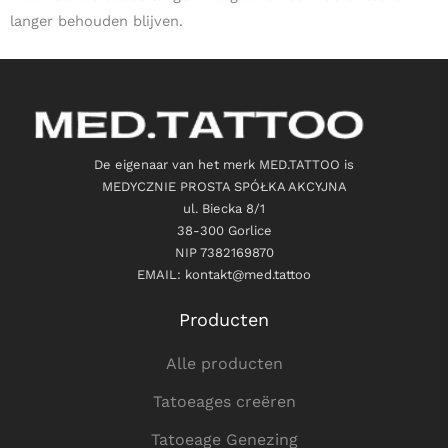
langer behouden blijven.
De eigenaar van het merk MED.TATTOO is
MEDYCZNIE PROSTA SPÓŁKA AKCYJNA
ul. Biecka 8/1
38-300 Gorlice
NIP 7382169870
EMAIL: kontakt@med.tattoo
Producten
Alle producten
Tatoeages creëren
Tatoeage Genezing