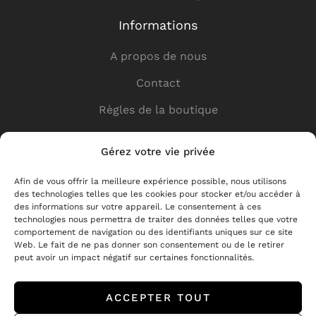
Informations
A propos de nous
Contact
Règles de la boutique
Politique de confidentialité
Gérez votre vie privée
Liens utiles
Afin de vous offrir la meilleure expérience possible, nous utilisons
des technologies telles que les cookies pour stocker et/ou accéder à
Boutique
des informations sur votre appareil. Le consentement à ces
technologies nous permettra de traiter des données telles que votre
Livraison
comportement de navigation ou des identifiants uniques sur ce site
Web. Le fait de ne pas donner son consentement ou de le retirer
Pour les partenaires
peut avoir un impact négatif sur certaines fonctionnalités.
Retours et réclamations
ACCEPTER TOUT