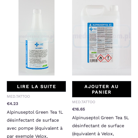
LIRE LA SUITE
AJOUTER AU
PANIER
MED.TATTOO
MED.TATTOO
€
4.23
€
16.65
Alpinuseptol Green Tea 1L
Alpinuseptol Green Tea 5L
désinfectant de surface
désinfectant de surface
avec pompe (équivalent à
(équivalent à Velox,
par exemple Velox,