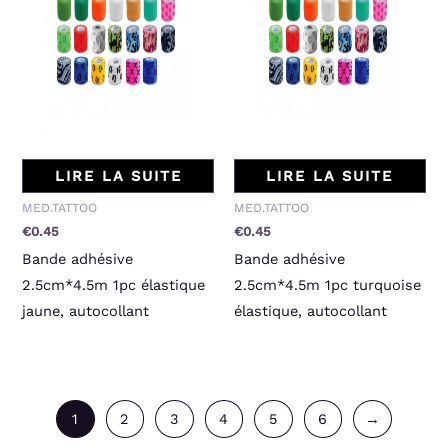
LIRE LA SUITE
LIRE LA SUITE
MED.TATTOO
MED.TATTOO
€
0.45
€
0.45
Bande adhésive
Bande adhésive
2.5cm*4.5m 1pc élastique
2.5cm*4.5m 1pc turquoise
jaune, autocollant
élastique, autocollant
1
2
3
4
5
6
→