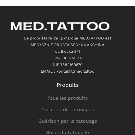
Le propriétaire de la marque MED.TATTOO est
MEDYCZNIE PROSTA SPÓŁKA AKCYJNA
ul. Biecka 8/1
38-300 Gorlice
NIP 7382169870
EMAIL : kontakt@med.tattoo
Produits
Tous les produits
Création de tatouages
Guérison par le tatouage
Soins du tatouage