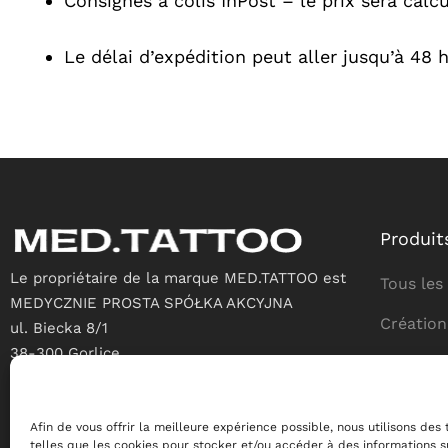
Consignes à colis InPost – le prix sera calc
Le délai d’expédition peut aller jusqu’à 48 
Produit
Le propriétaire de la marque MED.TATTOO est
Tous les
MEDYCZNIE PROSTA SPÓŁKA AKCYJNA
Création
ul. Biecka 8/1
38-300 Gorlice
Guérison
NIP 7382169870
Soins du
EMAIL : kontakt@med.tattoo
Afin de vous offrir la meilleure expérience possible, nous utilisons des
telles que les cookies pour stocker et/ou accéder à des informations su