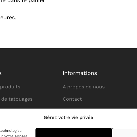
ulé dans le panier
heures.
s
Informations
 produits
A propos de nous
 de tatouages
Contact
 par le tatouage
Règles de la boutique
Gérez votre vie privée
 tatouage
Politique de confidentialité
 technologies
r votre appareil.