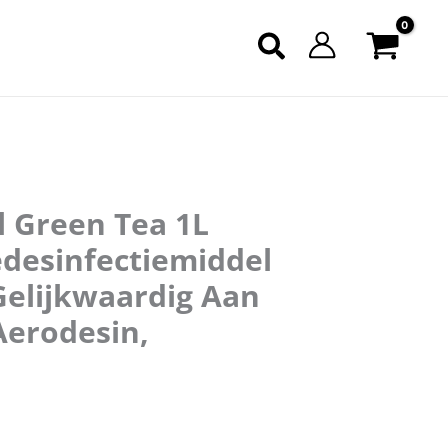
l Green Tea 1L
desinfectiemiddel
elijkwaardig Aan
 Aerodesin,