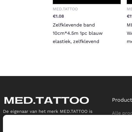
MED.TATTOO
ME
€
1.08
€
1
Zelfklevende band
M
10cm*4.5m 1pc blauw
W
elastiek, zelfklevend
me
Produc
De eigenaar van het merk MED.TATTOO is
Alle pro
MEDYCZNIE PROSTA SPÓŁKA AKCYJNA
Tatoeage
ul. Biecka 8/1