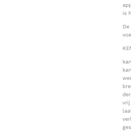
app
is 
De 
voe
KE
kan
kan
wer
bre
der
vri
laa
ver
ges