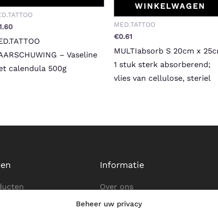
WINKELWAGEN
D.TATTOO
MED.TATTOO
1.60
€
0.61
ED.TATTOO
MULTIabsorb S 20cm x 25
AARSCHUWING – Vaseline
1 stuk sterk absorberend;
t calendula 500g
vlies van cellulose, steriel
ten
Informatie
ducten
Over ons
Beheer uw privacy
s creëren
Neem contact op met