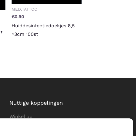
MED.TATTOO
€
0.90
Huiddesinfectiedoekjes 6,5
cm
*3cm 100st
Nuttige koppelingen
Winkel op
Levering