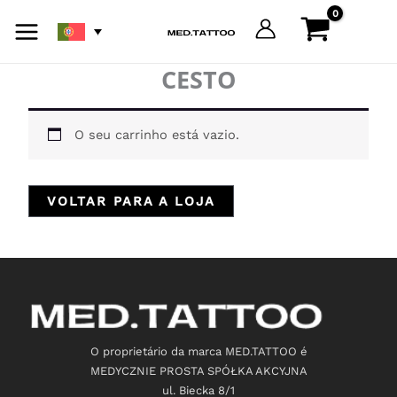
Skip
to
content
CESTO
O seu carrinho está vazio.
VOLTAR PARA A LOJA
O proprietário da marca MED.TATTOO é
MEDYCZNIE PROSTA SPÓŁKA AKCYJNA
ul. Biecka 8/1