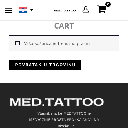
Skip
to
content
CART
Vaša košarica je trenutno prazna.
POVRATAK U TRGOVINU
Vlasnik marke MED.TATTOO je
MEDYCZNIE PROSTA SPÓŁKA AKCYJNA
ul. Biecka 8/1