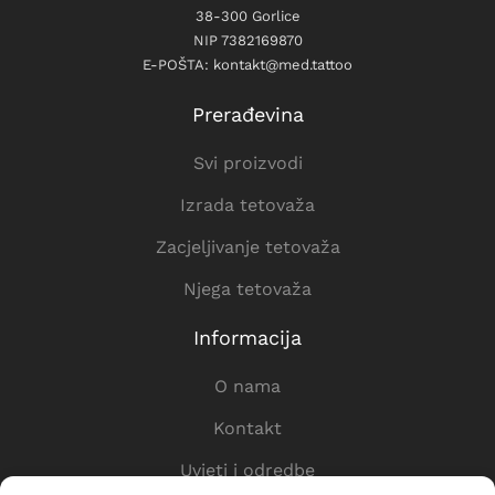
38-300 Gorlice
NIP 7382169870
E-POŠTA: kontakt@med.tattoo
Prerađevina
Svi proizvodi
Izrada tetovaža
Zacjeljivanje tetovaža
Njega tetovaža
Informacija
O nama
Kontakt
Uvjeti i odredbe