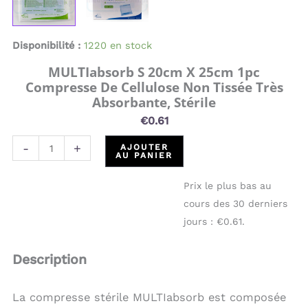
très
absorbante,
stérile
Disponibilité :
1220 en stock
MULTIabsorb S 20cm X 25cm 1pc
Compresse De Cellulose Non Tissée Très
Absorbante, Stérile
€
0.61
-
+
AJOUTER
AU PANIER
Prix ​​le plus bas au
cours des 30 derniers
jours :
€
0.61
.
Description
La compresse stérile MULTIabsorb est composée