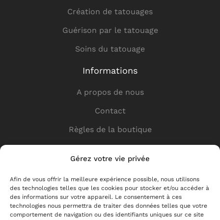
Création de tatouages
Guérison par le tatouage
Soins du tatouage
Informations
A propos de nous
Contact
Règles de la boutique
Politique de confidentialité
Gérez votre vie privée
Liens utiles
Afin de vous offrir la meilleure expérience possible, nous utilisons
des technologies telles que les cookies pour stocker et/ou accéder à
Boutique
des informations sur votre appareil. Le consentement à ces
technologies nous permettra de traiter des données telles que votre
Livraison
comportement de navigation ou des identifiants uniques sur ce site