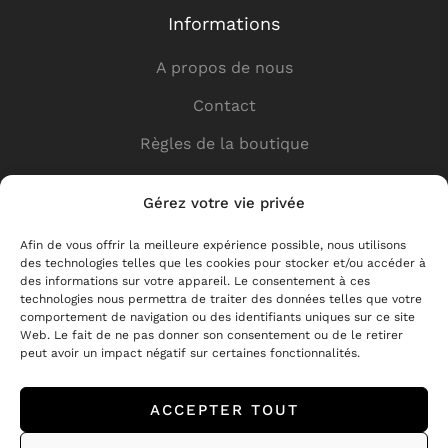
Informations
A propos de nous
Contact
Règles de la boutique
Politique de confidentialité
Gérez votre vie privée
Liens utiles
Afin de vous offrir la meilleure expérience possible, nous utilisons
des technologies telles que les cookies pour stocker et/ou accéder à
Boutique
des informations sur votre appareil. Le consentement à ces
technologies nous permettra de traiter des données telles que votre
Livraison
comportement de navigation ou des identifiants uniques sur ce site
Web. Le fait de ne pas donner son consentement ou de le retirer
Pour les partenaires
peut avoir un impact négatif sur certaines fonctionnalités.
Retours et réclamations
ACCEPTER TOUT