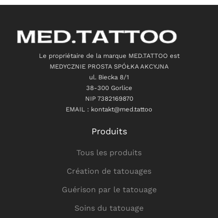
Le propriétaire de la marque MED.TATTOO est
MEDYCZNIE PROSTA SPÓŁKA AKCYJNA
ul. Biecka 8/1
38-300 Gorlice
NIP 7382169870
EMAIL : kontakt@med.tattoo
Produits
Tous les produits
Création de tatouages
Guérison par le tatouage
Soins du tatouage