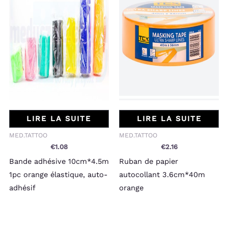
LIRE LA SUITE
LIRE LA SUITE
MED.TATTOO
MED.TATTOO
€
1.08
€
2.16
Bande adhésive 10cm*4.5m
Ruban de papier
1pc orange élastique, auto-
autocollant 3.6cm*40m
adhésif
orange