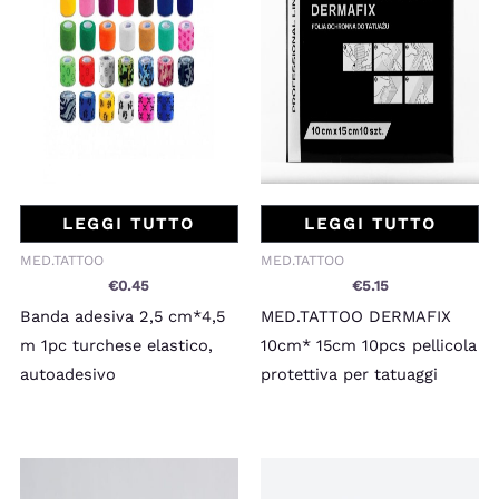
LEGGI TUTTO
LEGGI TUTTO
MED.TATTOO
MED.TATTOO
€
0.45
€
5.15
Banda adesiva 2,5 cm*4,5
MED.TATTOO DERMAFIX
m 1pc turchese elastico,
10cm* 15cm 10pcs pellicola
autoadesivo
protettiva per tatuaggi