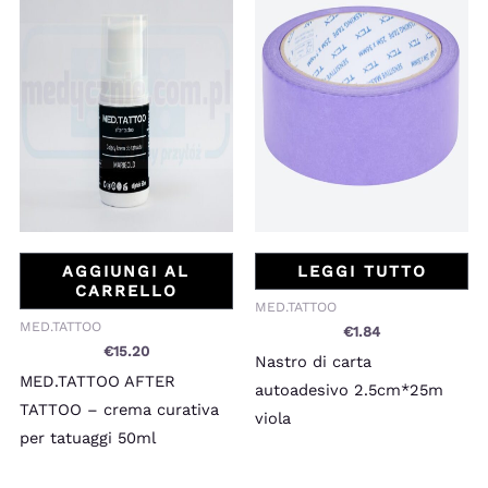
AGGIUNGI AL
LEGGI TUTTO
CARRELLO
MED.TATTOO
MED.TATTOO
€
1.84
€
15.20
Nastro di carta
MED.TATTOO AFTER
autoadesivo 2.5cm*25m
TATTOO – crema curativa
viola
per tatuaggi 50ml