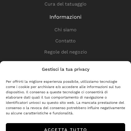
Cura del tatuaggio
Informazioni
Chi siamo
Contatto
Regole del negozio
Informativa sulla privacy
Gestisci la tua privacy
Collegamenti utili
Per offrirti la migliore esperienza possibile, utilizziamo tecnologie
come i cookie per archiviare e/o accedere alle informazioni sul tuo
Negozio
dispositivo. Il consenso a queste tecnologie ci consentirà di
elaborare dati quali il tuo comportamento di navigazione o
Consegna
identificatori univoci su questo sito web. La mancata prestazione del
consenso o la revoca del consenso potrebbero influire negativamente
Per i partner
su alcune caratteristiche e funzionalità.
Restituzioni e reclami
ACCETTA TUTTO