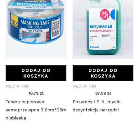
DODAJ DO
DODAJ DO
KOSZYKA
KOSZYKA
MED.TATTOO
MED.TATTOO
10,79
zł
87,59
zł
Taśma papierowa
Enzymex L9 1L mycie,
samoprzylepna 3,6cm*25m
dezynfekcja narzędzi
niebieska