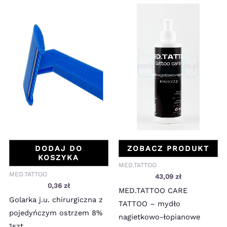
DODAJ DO
ZOBACZ PRODUKT
KOSZYKA
MED.TATTOO
MED.TATTOO
43,09
zł
0,36
zł
MED.TATTOO CARE
Golarka j.u. chirurgiczna z
TATTOO – mydło
pojedyńczym ostrzem 8%
nagietkowo-łopianowe
1szt