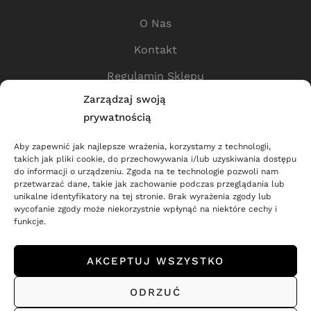
O Nas
Kontakt
Regulamin Sklepu
Zarządzaj swoją
Polityka Prywatności
prywatnością
Przydatne Linki
Aby zapewnić jak najlepsze wrażenia, korzystamy z technologii,
takich jak pliki cookie, do przechowywania i/lub uzyskiwania dostępu
Sklep
do informacji o urządzeniu. Zgoda na te technologie pozwoli nam
przetwarzać dane, takie jak zachowanie podczas przeglądania lub
Dostawa
unikalne identyfikatory na tej stronie. Brak wyrażenia zgody lub
wycofanie zgody może niekorzystnie wpłynąć na niektóre cechy i
Dla Partnerów
funkcje.
Zwroty i Reklamacje
AKCEPTUJ WSZYSTKO
ODRZUĆ
Copyright © 2022 – 2025
MED.TATTOO