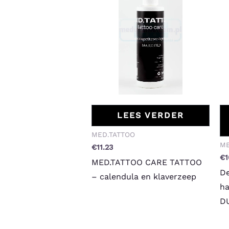
LEES VERDER
MED.TATTOO
ME
€
11.23
€
1
MED.TATTOO CARE TATTOO
De
– calendula en klaverzeep
ha
D