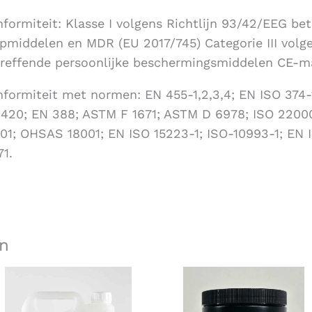
formiteit: Klasse I volgens Richtlijn 93/42/EEG be
pmiddelen en MDR (EU 2017/745) Categorie III volg
reffende persoonlijke beschermingsmiddelen CE-m
formiteit met normen: EN 455-1,2,3,4; EN ISO 374-1
420; EN 388; ASTM F 1671; ASTM D 6978; ISO 22000
01; OHSAS 18001; EN ISO 15223-1; ISO-10993-1; EN I
71.
n