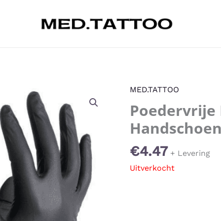
MED.TATTOO
Poedervrije 
Handschoen
€
4.47
+ Levering
Uitverkocht