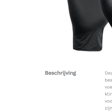
Beschrijving
Dez
bes
voe
kli
voo
zij