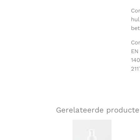
Con
hul
bet
Con
EN 
140
211
Gerelateerde producte