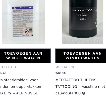
TOEVOEGEN AAN
TOEVOEGEN AAN
WINKELWAGEN
WINKELWAGEN
D.TATTOO
MED.TATTOO
6.73
€
18.20
sinfectiemiddel voor
MED.TATTOO TIJDENS
nden en oppervlakken
TATTOOING – Vaseline met
UAL 72 – ALPINUS 5L
calendula 1000g