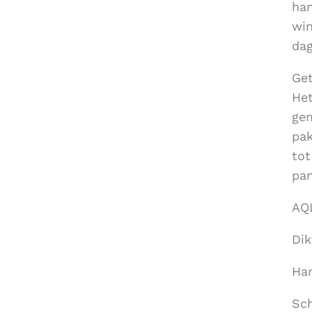
han
win
dag
Get
Het
gem
pak
tot
pan
AQL
Dik
Han
Sch