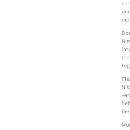
een
per
nie
Doe
Nit
lat
men
teg
Fle
Nit
ver
heb
bes
Mul