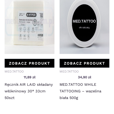
ZOBACZ PRODUKT
ZOBACZ PRODUKT
MED.TATTOO
MED.TATTOO
11,89
zł
34,90
zł
Ręcznik AIR LAID składany
MED.TATTOO WHILE
włókninowy 30* 33cm
TATTOOING – wazelina
50szt
biała 500g