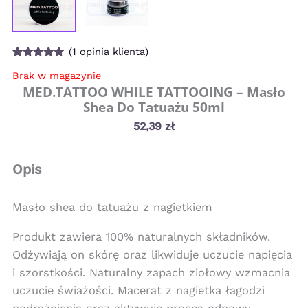
(
1
opinia klienta)
Oceniony
1
Brak w magazynie
5.00
na 5 na
podstawie
MED.TATTOO WHILE TATTOOING – Masło
oceny
Shea Do Tatuażu 50ml
klienta
52,39
zł
Opis
Masło shea do tatuażu z nagietkiem
Produkt zawiera 100% naturalnych składników.
Odżywiają on skórę oraz likwiduje uczucie napięcia
i szorstkości. Naturalny zapach ziołowy wzmacnia
uczucie świażości. Macerat z nagietka łagodzi