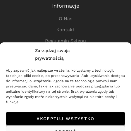
Informacje
O Nas
Kontakt
Regulamin Sklepu
Zarządzaj swoją
Polityka Prywatności
prywatnością
Przydatne Linki
Aby zapewnić jak najlepsze wrażenia, korzystamy z technologii,
takich jak pliki cookie, do przechowywania i/lub uzyskiwania dostępu
Sklep
do informacji o urządzeniu. Zgoda na te technologie pozwoli nam
przetwarzać dane, takie jak zachowanie podczas przeglądania lub
Dostawa
unikalne identyfikatory na tej stronie. Brak wyrażenia zgody lub
wycofanie zgody może niekorzystnie wpłynąć na niektóre cechy i
Dla Partnerów
funkcje.
Zwroty i Reklamacje
AKCEPTUJ WSZYSTKO