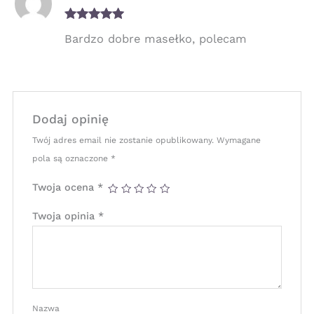
Oceniono
5
Bardzo dobre masełko, polecam
na 5
Dodaj opinię
Twój adres email nie zostanie opublikowany.
Wymagane
pola są oznaczone
*
Twoja ocena
*
Twoja opinia
*
Nazwa