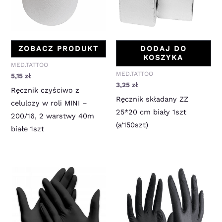
ZOBACZ PRODUKT
DODAJ DO
KOSZYKA
MED.TATTOO
MED.TATTOO
5,15
zł
3,25
zł
Ręcznik czyściwo z
Ręcznik składany ZZ
celulozy w roli MINI –
25*20 cm biały 1szt
200/16, 2 warstwy 40m
(a’150szt)
białe 1szt