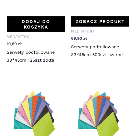
DODAJ DO
ZOBACZ PRODUKT
KOSZYKA
MED.TATTOO
MED.TATTOO
69,90
zł
19,89
zł
Serwety podfoliowane
Serwety podfoliowane
33*45cm 500szt czarne
33*45cm 125szt żółte