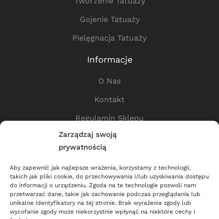
Tworzenie Tatuaży
Gojenie Tatuaży
Pielęgnacja Tatuaży
Informacje
O Nas
Kontakt
Regulamin Sklepu
Zarządzaj swoją
Polityka Prywatności
prywatnością
Przydatne Linki
Aby zapewnić jak najlepsze wrażenia, korzystamy z technologii,
takich jak pliki cookie, do przechowywania i/lub uzyskiwania dostępu
Sklep
do informacji o urządzeniu. Zgoda na te technologie pozwoli nam
przetwarzać dane, takie jak zachowanie podczas przeglądania lub
Dostawa
unikalne identyfikatory na tej stronie. Brak wyrażenia zgody lub
wycofanie zgody może niekorzystnie wpłynąć na niektóre cechy i
Dla Partnerów