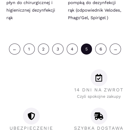
płyn do chirurgicznej i
pompką do dezynfekcji
higienicznej dezynfekcji
rąk (odpowiednik Velodes,
rąk
Phago’Gel, Spirigel )
←
1
2
3
4
5
6
→
14 DNI NA ZWROT
Czyli spokojne zakupy
UBEZPIECZENIE
SZYBKA DOSTAWA