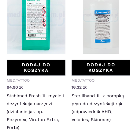
DODAJ DO
DODAJ DO
KOSZYKA
KOSZYKA
MED.TATTOO
MED.TATTOO
94,90
zł
16,32
zł
Stabimed Fresh 1L mycie i
Sterillhand 1L z pompką
dezynfekcja narzędzi
płyn do dezynfekcji rąk
(działanie jak np.
(odpowiednik AHD,
Enzymex, Viruton Extra,
Velodes, Skinman)
Forte)